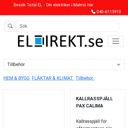
Besök Total EL - Din elektriker i Malmö här
040-6115910
HEM & BYGG
FLÄKTAR & KLIMAT
Tillbehör
KALLRASSPJÄLL
PAX CALIMA
Kallrasspjäll för