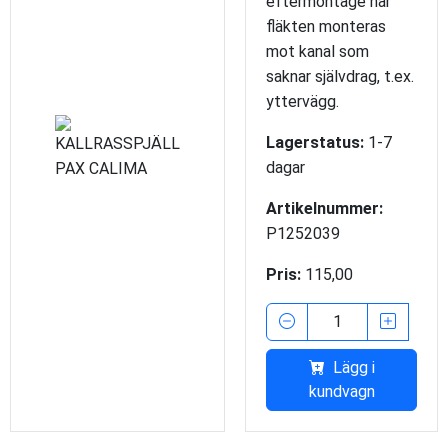
eftermontage när
fläkten monteras
mot kanal som
saknar självdrag, t.ex.
yttervägg.
Lagerstatus:
1-7
dagar
Artikelnummer:
P1252039
Pris:
115,00
Lägg i
kundvagn